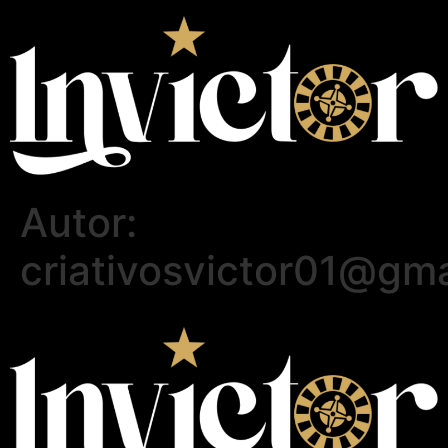
Autor:
criativosvictor01@gm