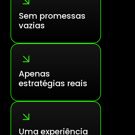
Sem promessas
vazias
Apenas
estratégias reais
Uma experiência