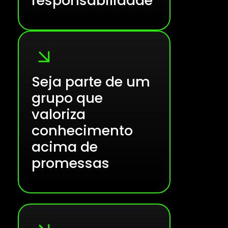
responsabilidade
Seja parte de um
grupo que
valoriza
conhecimento
acima de
promessas