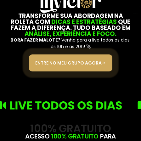
TRANSFORME SUA ABORDAGEM NA
ROLETA COM
DICAS E ESTRATÉGIAS
QUE
FAZEM A DIFERENÇA. TUDO BASEADO EM
ANÁLISE, EXPERIÊNCIA E FOCO.
BORA FAZER MALOTE?
Venha para a live todos os dias,
às 10h e às 20h! 🚀
ENTRE NO MEU GRUPO AGORA
100% GRATUITO
ACESSO
100% GRATUITO
PARA